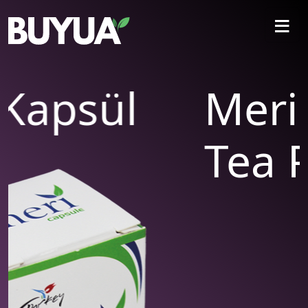
≡
psül
Meri De
Tea Pr